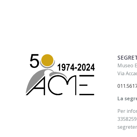
SEGRE
Museo E
Via Acca
011.561
La segre
Per info
3358259
segrete