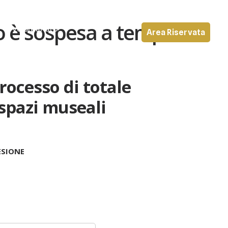
zio è sospesa a tempo
Volontariato
Area Riservata
processo di totale
 spazi museali
ESIONE