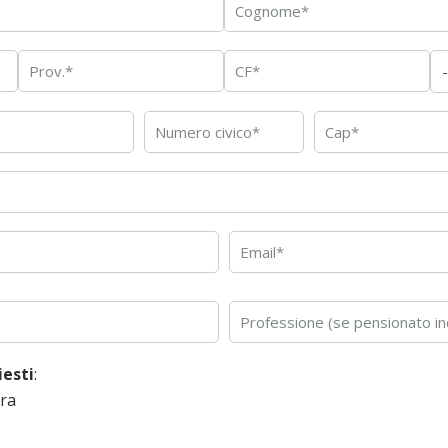
iesti
:
era